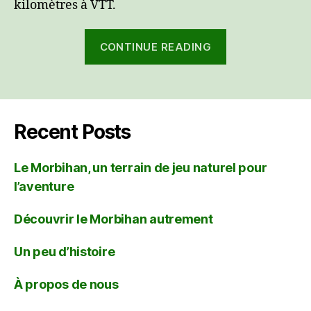
kilomètres à VTT.
“Le
CONTINUE READING
Morbihan,
un
terrain
de
Recent Posts
jeu
naturel
Le Morbihan, un terrain de jeu naturel pour
pour
l’aventure
l’aventure”
Découvrir le Morbihan autrement
Un peu d’histoire
À propos de nous