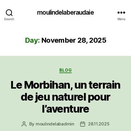
moulindelaberaudaie
Search
Menu
Day:
November 28, 2025
Categories
BLOG
Le Morbihan, un terrain
de jeu naturel pour
l’aventure
By
moulindelabadmin
28.11.2025
Post
Post
author
date