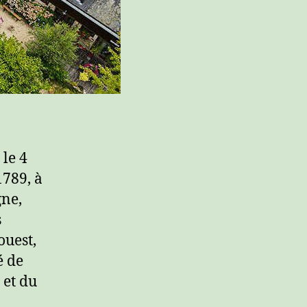
 le 4
1789, à
gne,
s
ouest,
é de
 et du