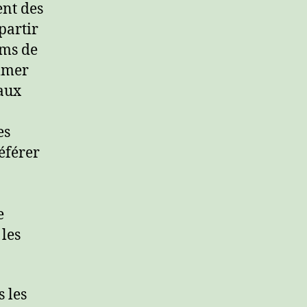
ent des
partir
oms de
mmer
 aux
es
référer
e
les
 les