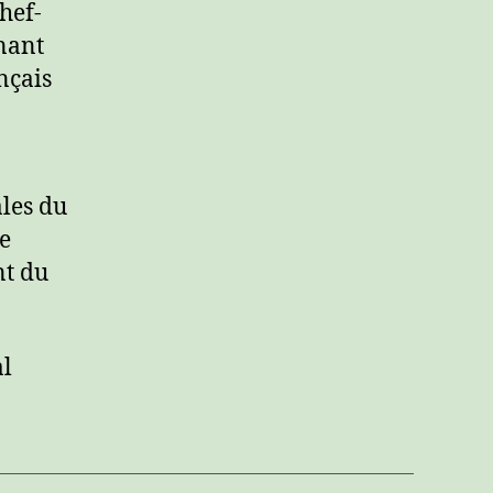
hef-
nant
nçais
les du
e
nt du
al