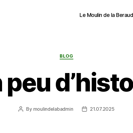
Le Moulin de la Beraud
Categories
BLOG
 peu d’histo
By
moulindelabadmin
21.07.2025
Post
Post
author
date