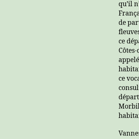
qu’il 
França
de par
fleuve
ce dép
Côtes-
appelé
habita
ce voc
consul
départ
Morbih
habita
Vannes