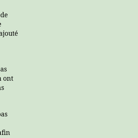
 de
e
ajouté
pas
n ont
ns
pas
afin