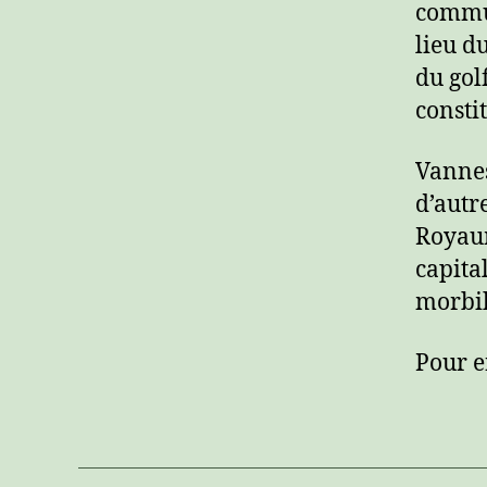
commun
lieu d
du gol
consti
Vannes
d’autr
Royaum
capita
morbih
Pour en