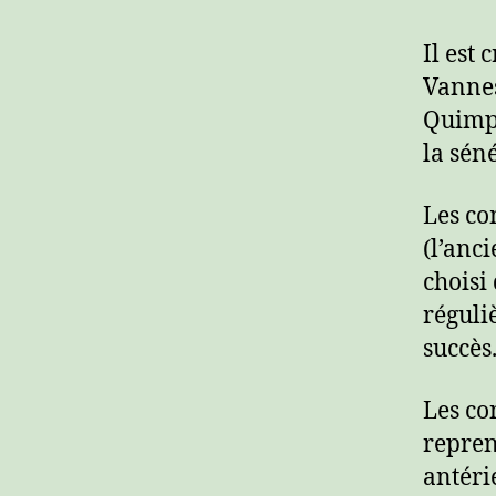
Il est 
Vannes
Quimpe
la sén
Les co
(l’anc
choisi
réguli
succès
Les co
repren
antéri