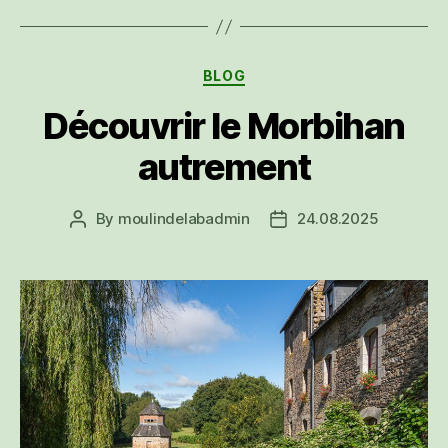
un
terrain
de
Categories
BLOG
jeu
naturel
Découvrir le Morbihan
pour
autrement
l’aventure”
By
moulindelabadmin
24.08.2025
Post
Post
author
date