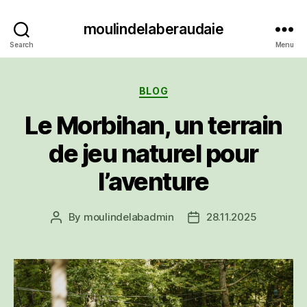
moulindelaberaudaie
Search
Menu
Categories
BLOG
Le Morbihan, un terrain
de jeu naturel pour
l’aventure
By
moulindelabadmin
28.11.2025
Post
Post
author
date