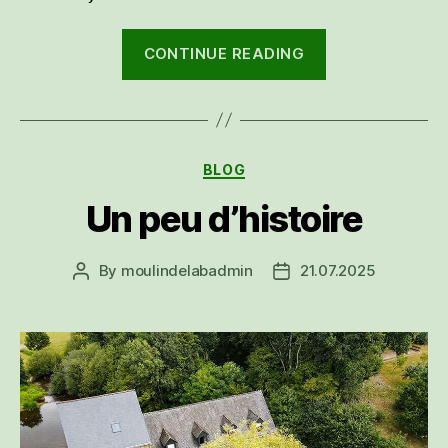
“Découvrir
CONTINUE READING
le
Morbihan
autrement”
Categories
BLOG
Un peu d’histoire
By
moulindelabadmin
21.07.2025
Post
Post
author
date