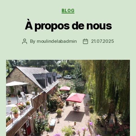
Categories
BLOG
À propos de nous
By
moulindelabadmin
21.07.2025
Post
Post
author
date