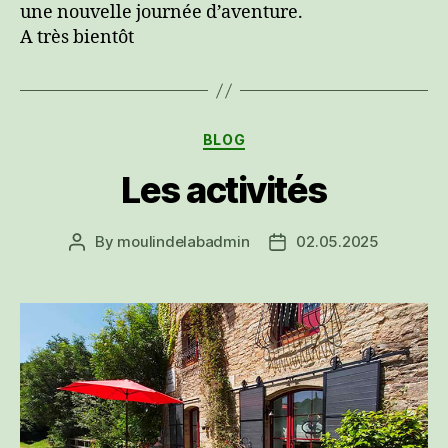
une nouvelle journée d’aventure.
A très bientôt
Categories
BLOG
Les activités
By
moulindelabadmin
02.05.2025
Post
Post
author
date